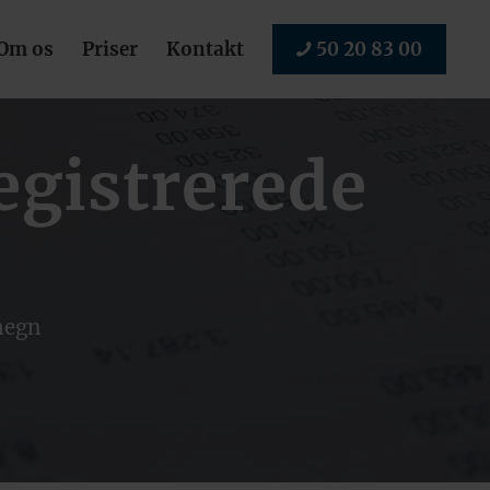
Om os
Priser
Kontakt
50 20 83 00
egistrerede
megn