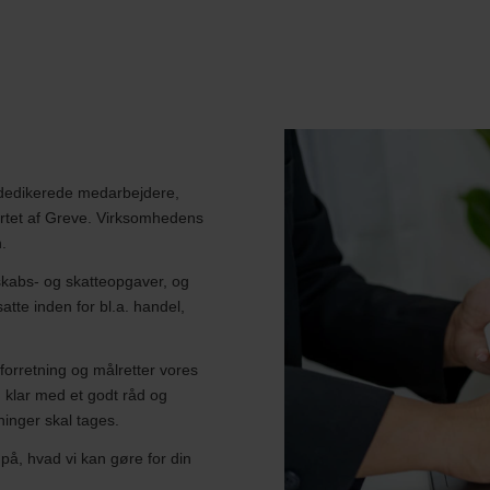
 dedikerede medarbejdere,
jertet af Greve. Virksomhedens
n.
nskabs- og skatteopgaver, og
tte inden for bl.a. handel,
forretning og målretter vores
id klar med et godt råd og
ninger skal tages.
 på, hvad vi kan gøre for din