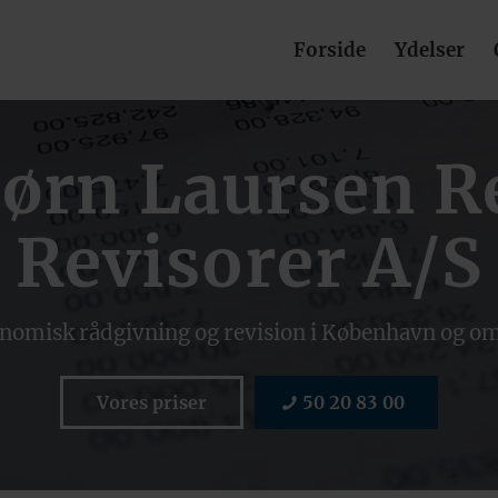
Forside
Ydelser
ørn Laursen R
Revisorer A/S
nomisk rådgivning og revision i København og o
Vores priser
50 20 83 00