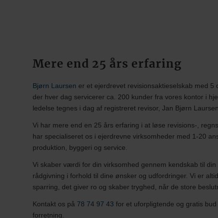
Mere end 25 års erfaring
Bjørn Laursen
er et ejerdrevet revisionsaktieselskab med 5
der hver dag servicerer ca. 200 kunder fra vores kontor i h
ledelse tegnes i dag af registreret revisor, Jan Bjørn Laurse
Vi har mere end en 25 års erfaring i at løse revisions-, reg
har specialiseret os i ejerdrevne virksomheder med 1-20 ansa
produktion, byggeri og service.
Vi skaber værdi for din virksomhed gennem kendskab til din 
rådgivning i forhold til dine ønsker og udfordringer. Vi er alt
sparring, det giver ro og skaber tryghed, når de store beslut
Kontakt os på
78 74 97 43
for et uforpligtende og gratis bud
forretning.