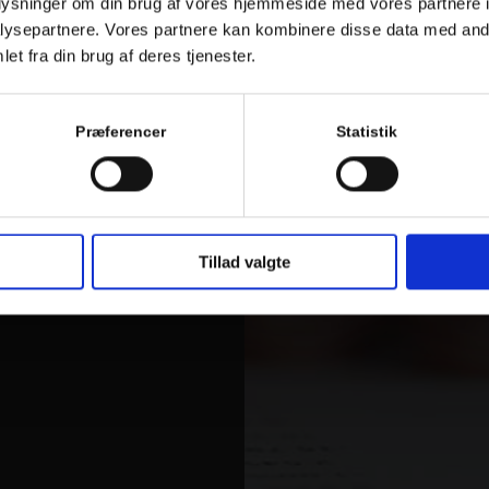
oplysninger om din brug af vores hjemmeside med vores partnere i
ysepartnere. Vores partnere kan kombinere disse data med andr
et fra din brug af deres tjenester.
de tilbud
Præferencer
Statistik
d på økonomiske services. Vi
gt.
Tillad valgte