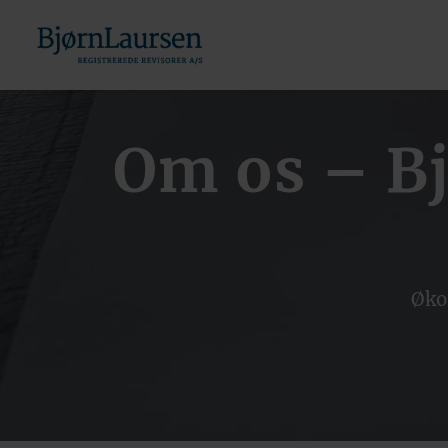
Om os – Bj
Øko